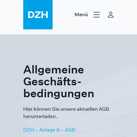
Zum Inhalt springen
Menü
Hilfsmittel
Heilmittel
DZH
Allgemeine
Geschäfts­
bedingungen
Hier können Sie unsere aktuellen AGB
herunterladen.
DZH – Anlage A – AGB