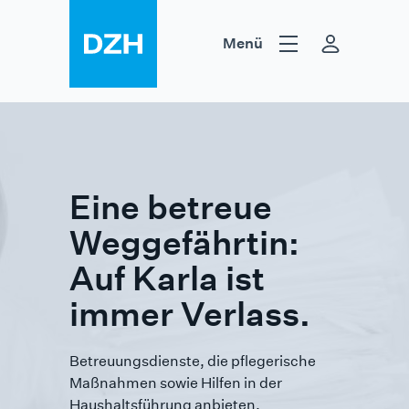
Zum Inhalt springen
Menü
Hilfsmittel
Heilmittel
DZH
Eine betreue
Weggefährtin:
Auf Karla ist
immer Verlass.
Betreuungsdienste, die pflegerische
Maßnahmen sowie Hilfen in der
Haushalts­führung anbieten,