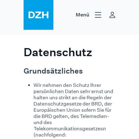
Zum Inhalt springen
Menü
Hilfsmittel
Heilmittel
DZH
Datenschutz
Grundsätzliches
Wir nehmen den Schutz Ihrer
persönlichen Daten sehr ernst und
halten uns strikt an die Regeln der
Datenschutzgesetze der BRD, der
Europäischen Union sofern Sie für
die BRD gelten, des Telemedien-
und des
Telekommunikationsgesetzesn
(nachfolgend: