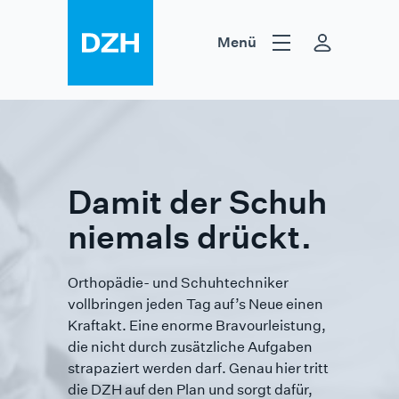
Zum Inhalt springen
Menü
Hilfsmittel
Heilmittel
DZH
Damit der Schuh
niemals drückt.
Orthopädie- und Schuhtechniker
vollbringen jeden Tag auf’s Neue einen
Kraftakt. Eine enorme Bravour­leistung,
die nicht durch zusätzliche Aufgaben
strapaziert werden darf. Genau hier tritt
die DZH auf den Plan und sorgt dafür,